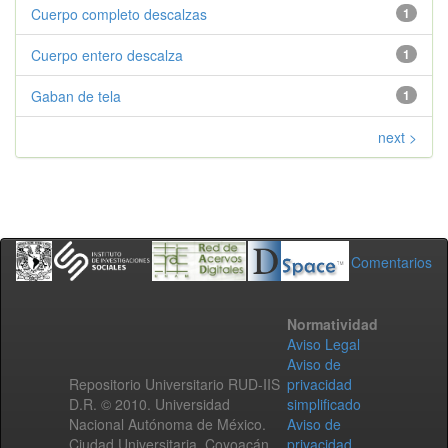
Cuerpo completo descalzas
1
Cuerpo entero descalza
1
Gaban de tela
1
next >
Comentarios
Normatividad
Aviso Legal
Aviso de
Repositorio Universitario RUD-IIS
privacidad
D.R. © 2010. Universidad
simplificado
Nacional Autónoma de México.
Aviso de
Ciudad Universitaria, Coyoacán,
privacidad