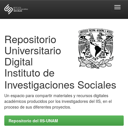
Skip
navigation
Repositorio
Universitario
Digital
Instituto de
Investigaciones Sociales
Un espacio para compartir materiales y recursos digitales
académicos producidos por los investigadores del IIS, en el
proceso de sus diferentes proyectos.
Repositorio del IIS-UNAM