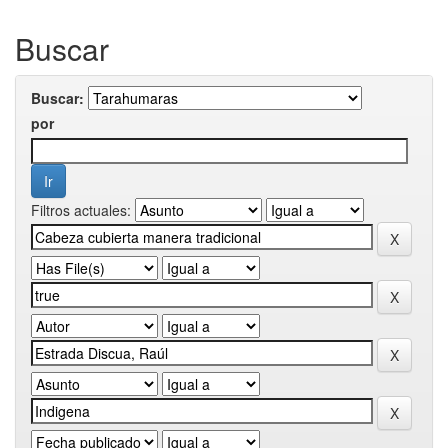
Buscar
Buscar:
por
Filtros actuales: