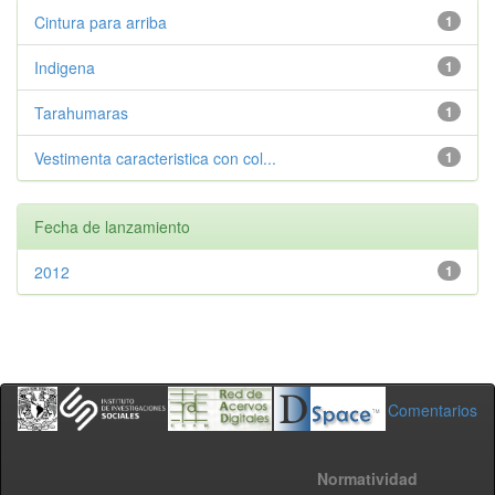
Cintura para arriba
1
Indigena
1
Tarahumaras
1
Vestimenta caracteristica con col...
1
Fecha de lanzamiento
2012
1
Comentarios
Normatividad