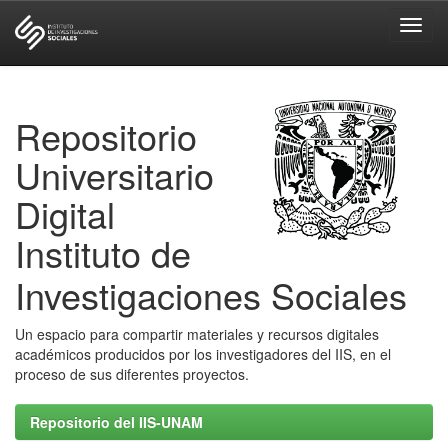
Skip
navigation
Repositorio
Universitario
Digital
Instituto de
Investigaciones Sociales
Un espacio para compartir materiales y recursos digitales
académicos producidos por los investigadores del IIS, en el
proceso de sus diferentes proyectos.
Repositorio del IIS-UNAM