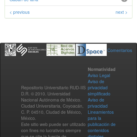
< previous
next >
Comentarios
Normatividad
Aviso Legal
Aviso de
Repositorio Universitario RUD-IIS
privacidad
D.R. © 2010. Universidad
simplificado
Nacional Autónoma de México.
Aviso de
Ciudad Universitaria, Coyoacán,
privacidad
C. P. 04510, Ciudad de México,
Lineamientos
México.
para la
Este sitio web puede ser utilizado
publicación de
con fines no lucrativos siempre
contenidos
que se cite la fuente de
digitales