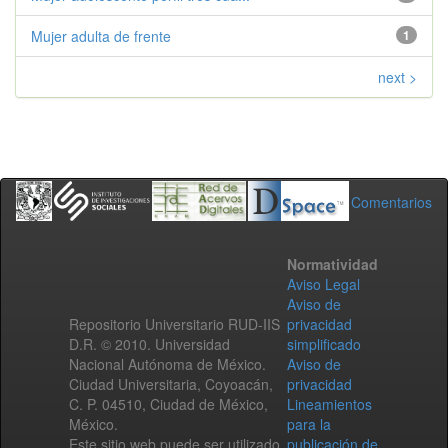
Mujer adulta de frente
1
next >
Comentarios
Normatividad
Aviso Legal
Aviso de
Repositorio Universitario RUD-IIS
privacidad
D.R. © 2010. Universidad
simplificado
Nacional Autónoma de México.
Aviso de
Ciudad Universitaria, Coyoacán,
privacidad
C. P. 04510, Ciudad de México,
Lineamientos
México.
para la
Este sitio web puede ser utilizado
publicación de