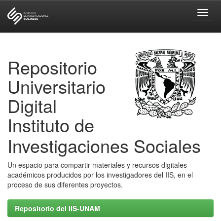
Skip
navigation
Repositorio
Universitario
Digital
Instituto de
Investigaciones Sociales
Un espacio para compartir materiales y recursos digitales
académicos producidos por los investigadores del IIS, en el
proceso de sus diferentes proyectos.
Repositorio del IIS-UNAM