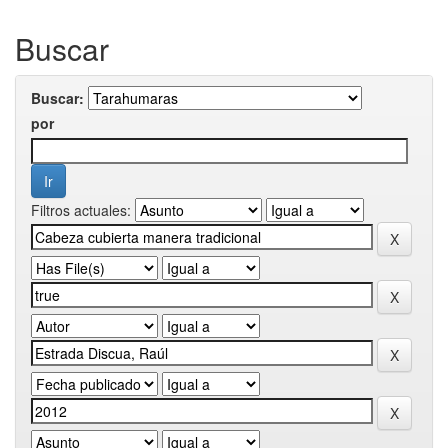
Buscar
Buscar:
por
Filtros actuales: