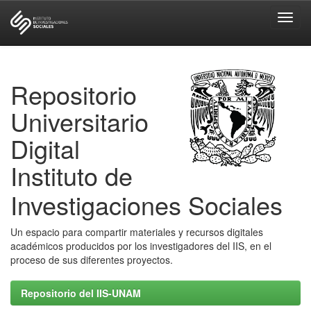
Skip
navigation
Repositorio
Universitario
Digital
Instituto de
Investigaciones Sociales
Un espacio para compartir materiales y recursos digitales
académicos producidos por los investigadores del IIS, en el
proceso de sus diferentes proyectos.
Repositorio del IIS-UNAM