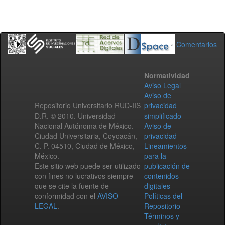
Comentarios
Normatividad
Aviso Legal
Aviso de
Repositorio Universitario RUD-IIS
privacidad
D.R. © 2010. Universidad
simplificado
Nacional Autónoma de México.
Aviso de
Ciudad Universitaria, Coyoacán,
privacidad
C. P. 04510, Ciudad de México,
Lineamientos
México.
para la
Este sitio web puede ser utilizado
publicación de
con fines no lucrativos siempre
contenidos
que se cite la fuente de
digitales
conformidad con el
AVISO
Políticas del
LEGAL
.
Repositorio
Términos y