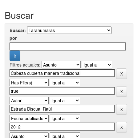
Buscar
Buscar:
por
Filtros actuales: