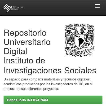
Skip
navigation
Repositorio
Universitario
Digital
Instituto de
Investigaciones Sociales
Un espacio para compartir materiales y recursos digitales
académicos producidos por los investigadores del IIS, en el
proceso de sus diferentes proyectos.
Repositorio del IIS-UNAM