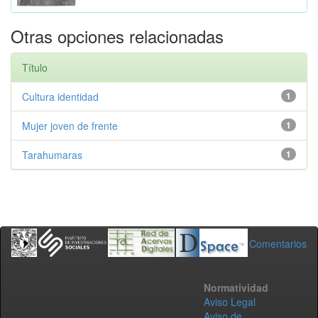
Otras opciones relacionadas
Título
Cultura identidad
1
Mujer joven de frente
1
Tarahumaras
1
Comentarios
Normatividad
Aviso Legal
Aviso de