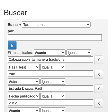
Buscar
Buscar:
por
Filtros actuales: