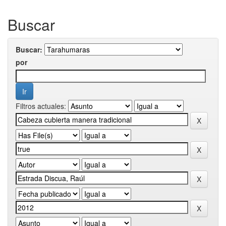
Buscar
Buscar:
por
Filtros actuales: