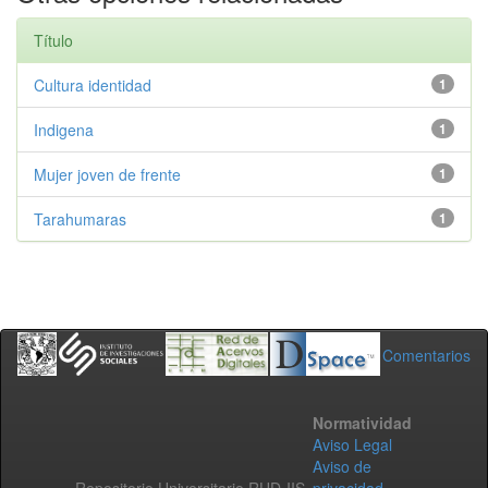
Título
Cultura identidad
1
Indigena
1
Mujer joven de frente
1
Tarahumaras
1
Comentarios
Normatividad
Aviso Legal
Aviso de