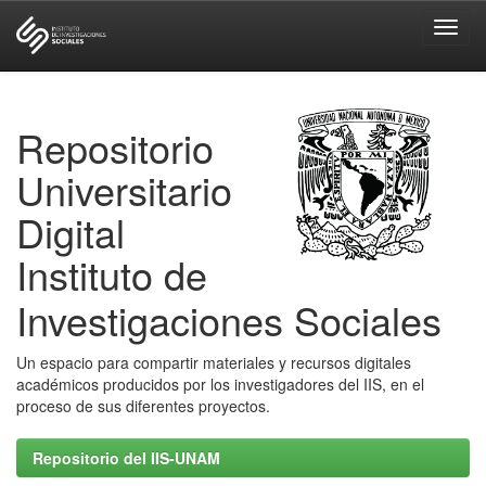
Skip
navigation
Repositorio
Universitario
Digital
Instituto de
Investigaciones Sociales
Un espacio para compartir materiales y recursos digitales
académicos producidos por los investigadores del IIS, en el
proceso de sus diferentes proyectos.
Repositorio del IIS-UNAM