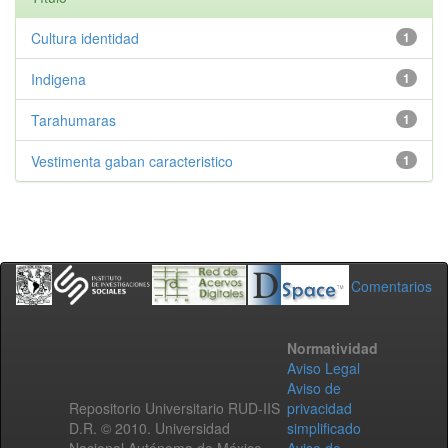
Cultura identidad
1
Indigena
1
Tarahumaras
1
Vestimenta gaban caracteristico
1
Comentarios
Normatividad
Aviso Legal
Aviso de
Repositorio Universitario RUD-IIS
privacidad
D.R. © 2010. Universidad
simplificado