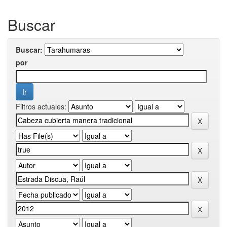
Buscar
Buscar:
por
Filtros actuales: