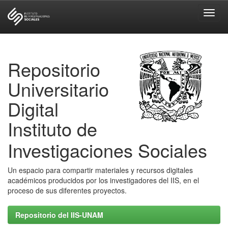
Skip
navigation
Repositorio
Universitario
Digital
Instituto de
Investigaciones Sociales
Un espacio para compartir materiales y recursos digitales
académicos producidos por los investigadores del IIS, en el
proceso de sus diferentes proyectos.
Repositorio del IIS-UNAM