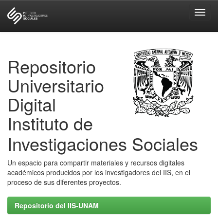
Skip
navigation
Repositorio
Universitario
Digital
Instituto de
Investigaciones Sociales
Un espacio para compartir materiales y recursos digitales
académicos producidos por los investigadores del IIS, en el
proceso de sus diferentes proyectos.
Repositorio del IIS-UNAM