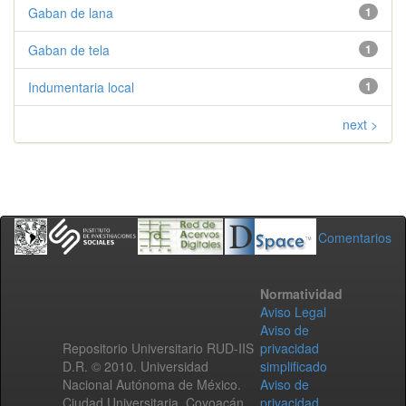
Gaban de lana
1
Gaban de tela
1
Indumentaria local
1
next >
Comentarios
Normatividad
Aviso Legal
Aviso de
Repositorio Universitario RUD-IIS
privacidad
D.R. © 2010. Universidad
simplificado
Nacional Autónoma de México.
Aviso de
Ciudad Universitaria, Coyoacán,
privacidad