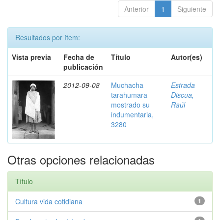
Anterior
1
Siguiente
Resultados por ítem:
Vista previa
Fecha de
Título
Autor(es)
publicación
2012-09-08
Muchacha
Estrada
tarahumara
Discua,
mostrado su
Raúl
indumentaria,
3280
Otras opciones relacionadas
Título
Cultura vida cotidiana
1