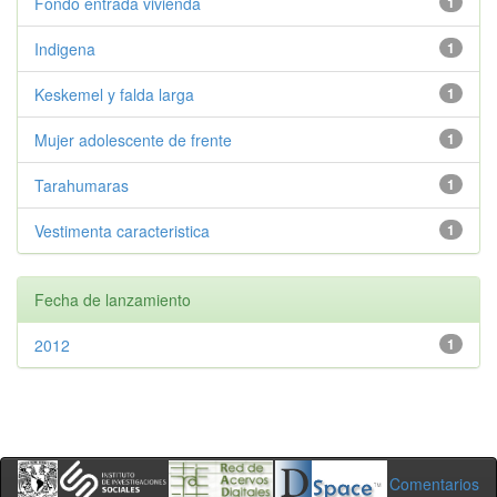
Fondo entrada vivienda
1
Indigena
1
Keskemel y falda larga
1
Mujer adolescente de frente
1
Tarahumaras
1
Vestimenta caracteristica
1
Fecha de lanzamiento
2012
1
Comentarios