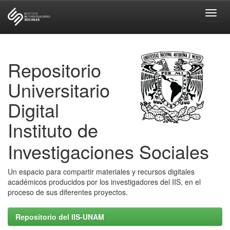
Skip
navigation
Repositorio
Universitario
Digital
Instituto de
Investigaciones Sociales
Un espacio para compartir materiales y recursos digitales
académicos producidos por los investigadores del IIS, en el
proceso de sus diferentes proyectos.
Repositorio del IIS-UNAM