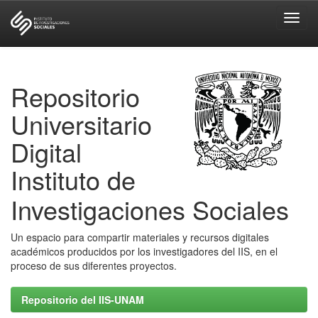
Skip
navigation
Repositorio
Universitario
Digital
Instituto de
Investigaciones Sociales
Un espacio para compartir materiales y recursos digitales
académicos producidos por los investigadores del IIS, en el
proceso de sus diferentes proyectos.
Repositorio del IIS-UNAM