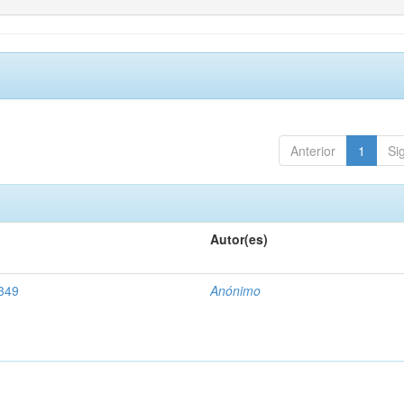
Anterior
1
Si
Autor(es)
3349
Anónimo