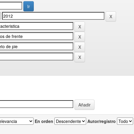
En orden
Autor/registro