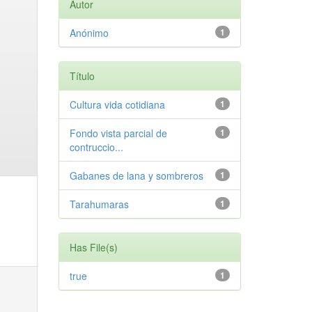
Autor
Anónimo
1
Título
Cultura vida cotidiana
1
Fondo vista parcial de
1
contruccio...
Gabanes de lana y sombreros
1
Tarahumaras
1
Has File(s)
true
1