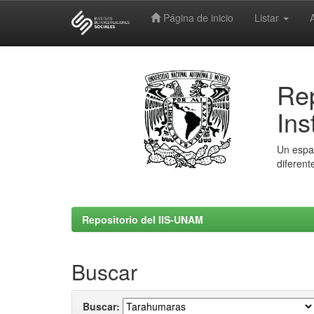
Página de inicio
Listar
Skip
navigation
Rep
Ins
Un espac
diferent
Repositorio del IIS-UNAM
Buscar
Buscar: