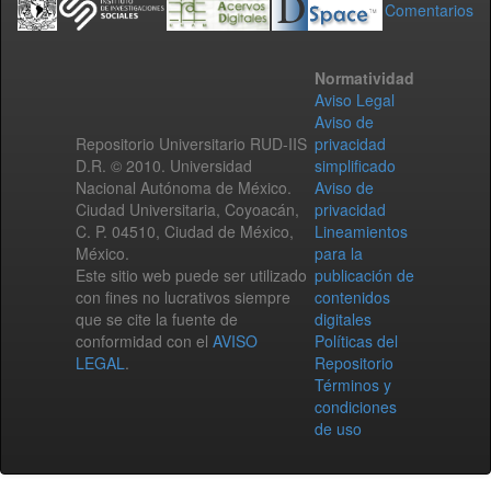
Comentarios
Normatividad
Aviso Legal
Aviso de
Repositorio Universitario RUD-IIS
privacidad
D.R. © 2010. Universidad
simplificado
Nacional Autónoma de México.
Aviso de
Ciudad Universitaria, Coyoacán,
privacidad
C. P. 04510, Ciudad de México,
Lineamientos
México.
para la
Este sitio web puede ser utilizado
publicación de
con fines no lucrativos siempre
contenidos
que se cite la fuente de
digitales
conformidad con el
AVISO
Políticas del
LEGAL
.
Repositorio
Términos y
condiciones
de uso