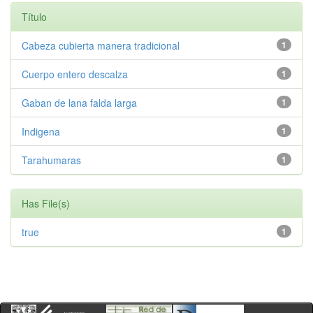
Título
Cabeza cubierta manera tradicional
1
Cuerpo entero descalza
1
Gaban de lana falda larga
1
Indigena
1
Tarahumaras
1
Has File(s)
true
1