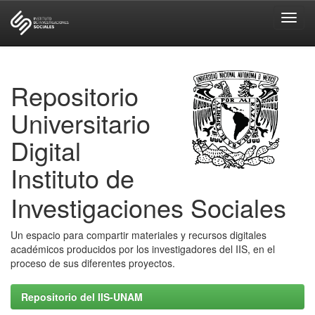
Skip
navigation
Repositorio
Universitario
Digital
Instituto de
Investigaciones Sociales
Un espacio para compartir materiales y recursos digitales
académicos producidos por los investigadores del IIS, en el
proceso de sus diferentes proyectos.
Repositorio del IIS-UNAM