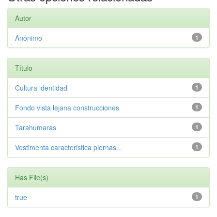
Autor
Anónimo
1
Título
Cultura identidad
1
Fondo vista lejana construcciones
1
Tarahumaras
1
Vestimenta caracteristica piernas...
1
Has File(s)
true
1