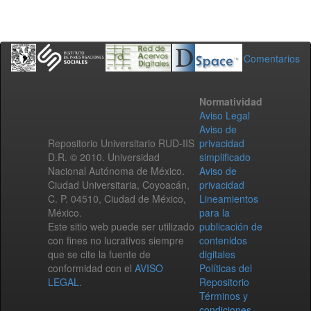
Comentarios
Normatividad
Aviso Legal
Aviso de
Repositorio Universitario RUD-IIS
privacidad
D.R. © 2010. Universidad
simplificado
Nacional Autónoma de México.
Aviso de
Ciudad Universitaria, Coyoacán,
privacidad
C. P. 04510, Ciudad de México,
Lineamientos
México.
para la
Este sitio web puede ser utilizado
publicación de
con fines no lucrativos siempre
contenidos
que se cite la fuente de
digitales
conformidad con el
AVISO
Políticas del
LEGAL
.
Repositorio
Términos y
condiciones