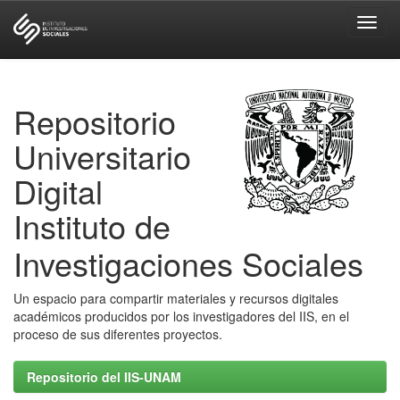
Skip
navigation
Repositorio
Universitario
Digital
Instituto de
Investigaciones Sociales
Un espacio para compartir materiales y recursos digitales
académicos producidos por los investigadores del IIS, en el
proceso de sus diferentes proyectos.
Repositorio del IIS-UNAM