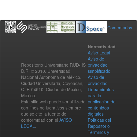
Comentarios
Normatividad
Aviso Legal
Aviso de
Repositorio Universitario RUD-IIS
privacidad
D.R. © 2010. Universidad
simplificado
Nacional Autónoma de México.
Aviso de
Ciudad Universitaria, Coyoacán,
privacidad
C. P. 04510, Ciudad de México,
Lineamientos
México.
para la
Este sitio web puede ser utilizado
publicación de
con fines no lucrativos siempre
contenidos
que se cite la fuente de
digitales
conformidad con el
AVISO
Políticas del
LEGAL
.
Repositorio
Términos y