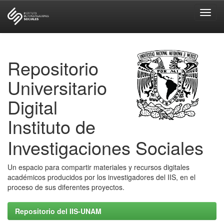
Skip
navigation
Repositorio
Universitario
Digital
Instituto de
Investigaciones Sociales
Un espacio para compartir materiales y recursos digitales
académicos producidos por los investigadores del IIS, en el
proceso de sus diferentes proyectos.
Repositorio del IIS-UNAM