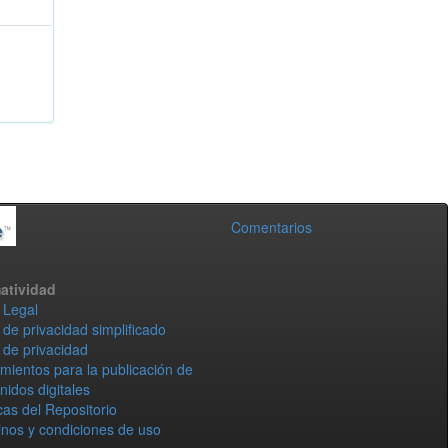
Comentarios
atividad
 Legal
 de privacidad simplificado
 de privacidad
mientos para la publicación de
nidos digitales
icas del Repositorio
nos y condiciones de uso