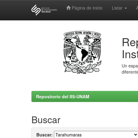
Página de inicio
Listar
Skip
navigation
Rep
Ins
Un espac
diferent
Repositorio del IIS-UNAM
Buscar
Buscar: