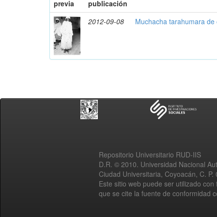
previa
publicación
2012-09-08
Muchacha tarahumara de 
Repositorio Universitario RUD-IIS
D.R. © 2010. Universidad Nacional A
Ciudad Universitaria, Coyoacán, C. P.
Este sitio web puede ser utilizado con 
que se cite la fuente de conformidad 