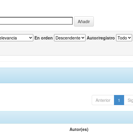
En orden
Autor/registro
Anterior
1
Si
Autor(es)