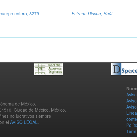
cuerpo entero, 3279
Estrada Discua, Raúl
Norm
Aviso
Aviso
utónoma de México.
Aviso
 04510, Ciudad de México, México.
Linea
fines no lucrativos siempre
conte
con el
AVISO LEGAL
.
Polít
Térmi