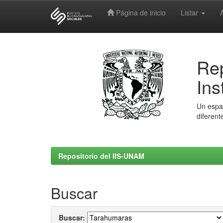
Página de inicio
Listar
Skip
navigation
Rep
Ins
Un espac
diferent
Repositorio del IIS-UNAM
Buscar
Buscar: