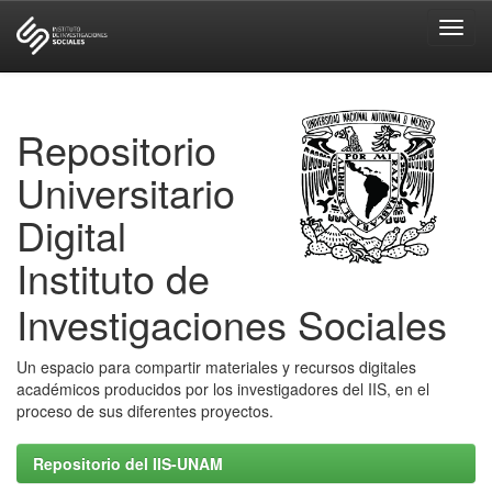
Skip
navigation
Repositorio
Universitario
Digital
Instituto de
Investigaciones Sociales
Un espacio para compartir materiales y recursos digitales
académicos producidos por los investigadores del IIS, en el
proceso de sus diferentes proyectos.
Repositorio del IIS-UNAM