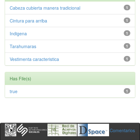
Cabeza cubierta manera tradicional
1
Cintura para arriba
1
Indigena
1
Tarahumaras
1
Vestimenta caracteristica
1
Has File(s)
true
1
Comentarios