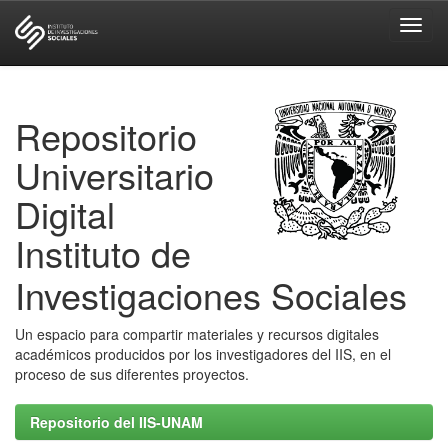
Skip
navigation
Repositorio
Universitario
Digital
Instituto de
Investigaciones Sociales
Un espacio para compartir materiales y recursos digitales
académicos producidos por los investigadores del IIS, en el
proceso de sus diferentes proyectos.
Repositorio del IIS-UNAM