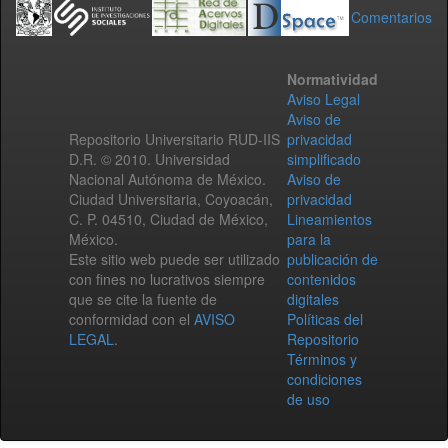
Comentarios
Normatividad
Aviso Legal
Aviso de
Repositorio Universitario RUD-IIS
privacidad
D.R. © 2010. Universidad
simplificado
Nacional Autónoma de México.
Aviso de
Ciudad Universitaria, Coyoacán,
privacidad
C. P. 04510, Ciudad de México,
Lineamientos
México.
para la
Este sitio web puede ser utilizado
publicación de
con fines no lucrativos siempre
contenidos
que se cite la fuente de
digitales
conformidad con el
AVISO
Políticas del
LEGAL
.
Repositorio
Términos y
condiciones
de uso