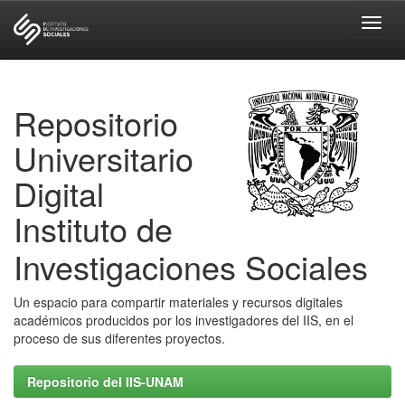
Skip
navigation
Repositorio
Universitario
Digital
Instituto de
Investigaciones Sociales
Un espacio para compartir materiales y recursos digitales
académicos producidos por los investigadores del IIS, en el
proceso de sus diferentes proyectos.
Repositorio del IIS-UNAM