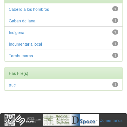
Cabello a los hombros
1
Gaban de lana
1
Indigena
1
Indumentaria local
1
Tarahumaras
1
Has File(s)
true
1
Comentarios