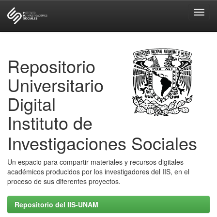
Skip
navigation
Repositorio
Universitario
Digital
Instituto de
Investigaciones Sociales
Un espacio para compartir materiales y recursos digitales
académicos producidos por los investigadores del IIS, en el
proceso de sus diferentes proyectos.
Repositorio del IIS-UNAM