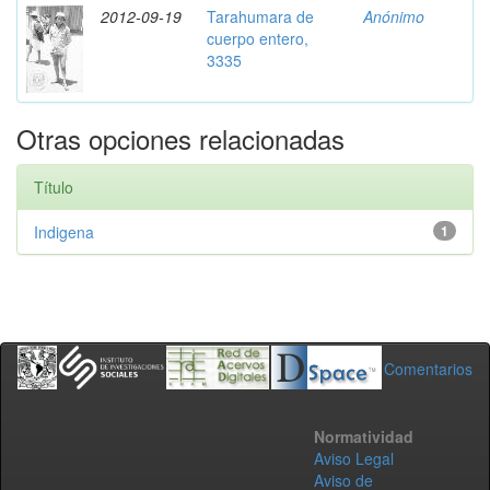
2012-09-19
Tarahumara de
Anónimo
cuerpo entero,
3335
Otras opciones relacionadas
Título
Indigena
1
Comentarios
Normatividad
Aviso Legal
Aviso de