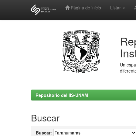
Página de inicio
Listar
Skip
navigation
Rep
Ins
Un espac
diferent
Repositorio del IIS-UNAM
Buscar
Buscar: