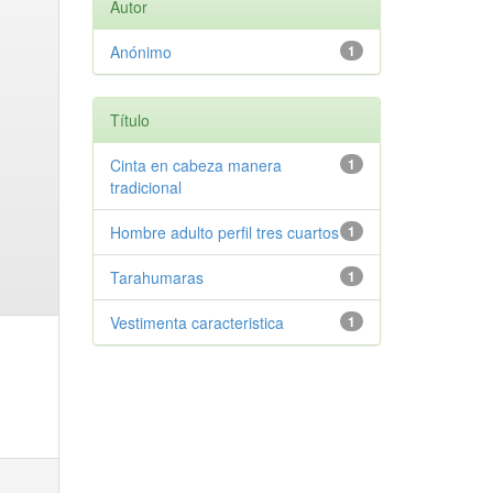
Autor
Anónimo
1
Título
Cinta en cabeza manera
1
tradicional
Hombre adulto perfil tres cuartos
1
Tarahumaras
1
Vestimenta caracteristica
1