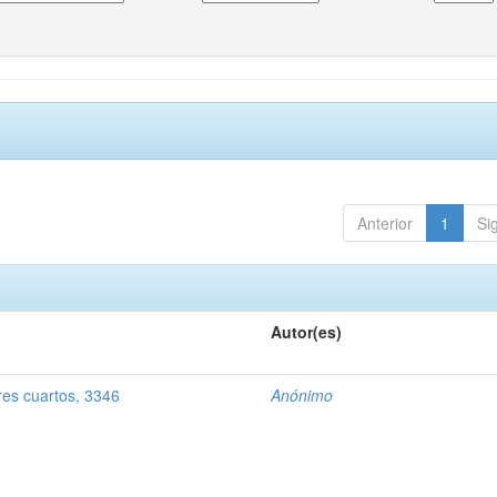
Anterior
1
Si
Autor(es)
res cuartos, 3346
Anónimo