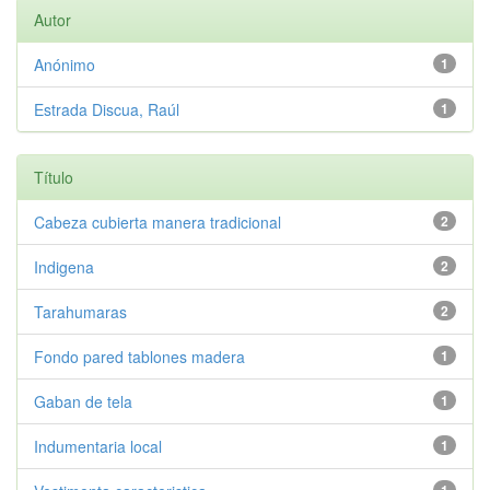
Autor
Anónimo
1
Estrada Discua, Raúl
1
Título
Cabeza cubierta manera tradicional
2
Indigena
2
Tarahumaras
2
Fondo pared tablones madera
1
Gaban de tela
1
Indumentaria local
1