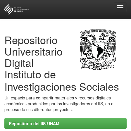
Skip
navigation
Repositorio
Universitario
Digital
Instituto de
Investigaciones Sociales
Un espacio para compartir materiales y recursos digitales
académicos producidos por los investigadores del IIS, en el
proceso de sus diferentes proyectos.
Repositorio del IIS-UNAM