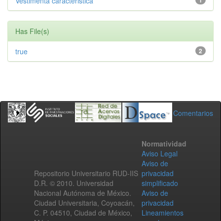
Vestimenta caracteristica
1
Has File(s)
true
2
Comentarios
Normatividad
Aviso Legal
Aviso de
Repositorio Universitario RUD-IIS
privacidad
D.R. © 2010. Universidad
simplificado
Nacional Autónoma de México.
Aviso de
Ciudad Universitaria, Coyoacán,
privacidad
C. P. 04510, Ciudad de México,
Lineamientos