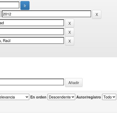
En orden
Autor/registro