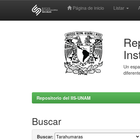
Página de inicio
Listar
Skip
navigation
Rep
Ins
Un espac
diferent
Repositorio del IIS-UNAM
Buscar
Buscar: