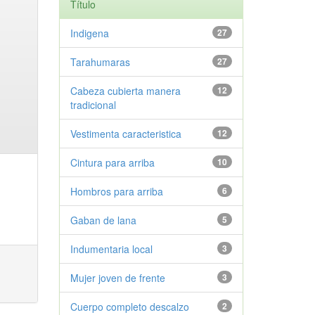
Título
Indigena
27
Tarahumaras
27
Cabeza cubierta manera
12
tradicional
Vestimenta caracteristica
12
Cintura para arriba
10
Hombros para arriba
6
Gaban de lana
5
Indumentaria local
3
Mujer joven de frente
3
Cuerpo completo descalzo
2