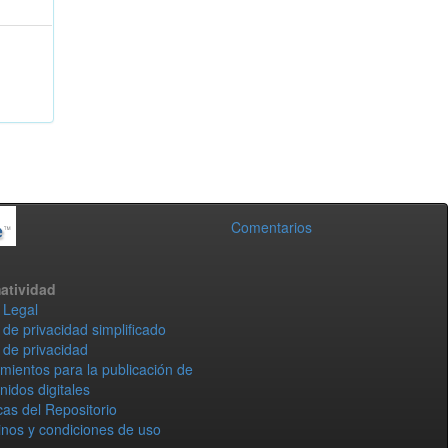
Comentarios
atividad
 Legal
 de privacidad simplificado
 de privacidad
mientos para la publicación de
nidos digitales
icas del Repositorio
nos y condiciones de uso