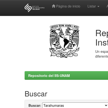
Página de inicio
Listar
Skip
navigation
Rep
Ins
Un espac
diferent
Repositorio del IIS-UNAM
Buscar
Buscar: