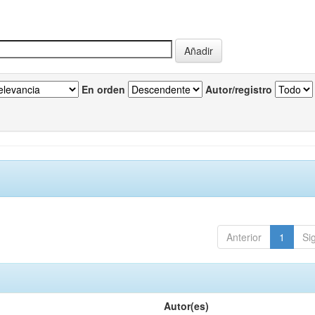
En orden
Autor/registro
Anterior
1
Si
Autor(es)