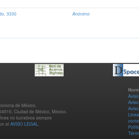
do, 3330
Anónimo
Norm
Aviso
Aviso
utónoma de México.
Aviso
 04510, Ciudad de México, México.
Linea
fines no lucrativos siempre
conte
con el
AVISO LEGAL
.
Polít
Térmi