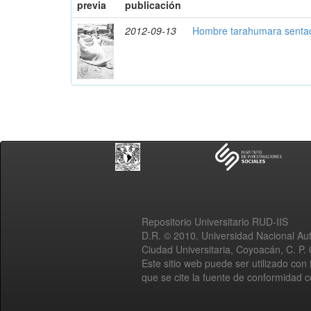
previa
publicación
2012-09-13
Hombre tarahumara senta
Repositorio Universitario RUD-IIS
D.R. © 2010. Universidad Nacional A
Ciudad Universitaria, Coyoacán, C. P.
Este sitio web puede ser utilizado con 
que se cite la fuente de conformidad 