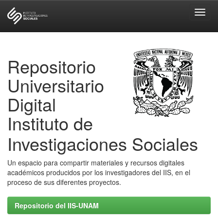
Skip
navigation
Repositorio
Universitario
Digital
Instituto de
Investigaciones Sociales
Un espacio para compartir materiales y recursos digitales
académicos producidos por los investigadores del IIS, en el
proceso de sus diferentes proyectos.
Repositorio del IIS-UNAM