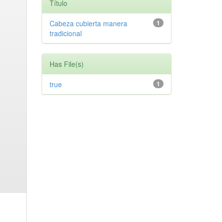
Título
Cabeza cubierta manera
1
tradicional
Has File(s)
true
1