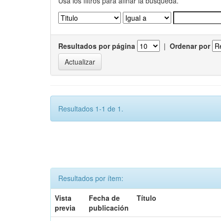
Usa los filtros para afinar la busqueda.
Resultados por página
|
Ordenar por
Resultados 1-1 de 1.
Resultados por ítem:
Vista
Fecha de
Título
previa
publicación