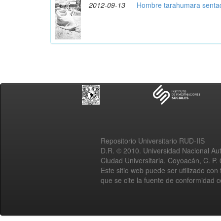
2012-09-13
Hombre tarahumara senta
Repositorio Universitario RUD-IIS
D.R. © 2010. Universidad Nacional A
Ciudad Universitaria, Coyoacán, C. P.
Este sitio web puede ser utilizado con 
que se cite la fuente de conformidad 