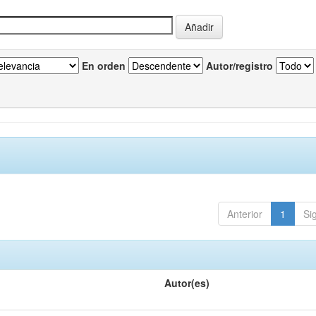
En orden
Autor/registro
Anterior
1
Si
Autor(es)