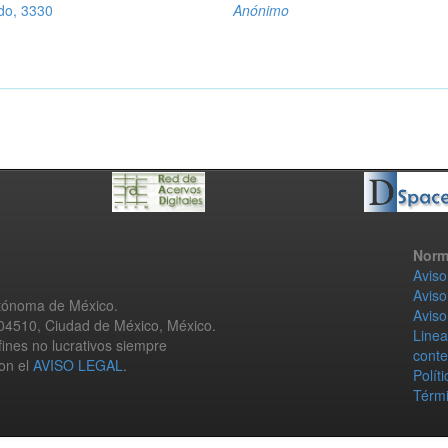
do, 3330
Anónimo
Norm
Aviso
Aviso
utónoma de México.
Aviso
 04510, Ciudad de México, México.
Linea
fines no lucrativos siempre
conte
con el
AVISO LEGAL
.
Polít
Térmi