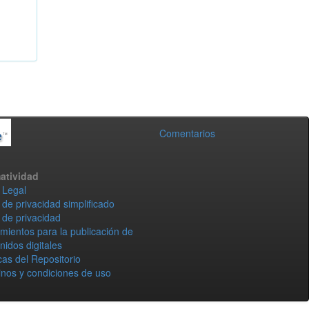
Comentarios
atividad
 Legal
 de privacidad simplificado
 de privacidad
mientos para la publicación de
nidos digitales
icas del Repositorio
nos y condiciones de uso