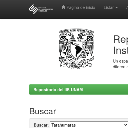
Página de inicio
Listar
Skip
navigation
Rep
Ins
Un espac
diferent
Repositorio del IIS-UNAM
Buscar
Buscar: