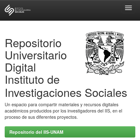
Skip
navigation
Repositorio
Universitario
Digital
Instituto de
Investigaciones Sociales
Un espacio para compartir materiales y recursos digitales
académicos producidos por los investigadores del IIS, en el
proceso de sus diferentes proyectos.
Repositorio del IIS-UNAM