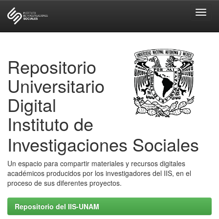
Skip
navigation
Repositorio
Universitario
Digital
Instituto de
Investigaciones Sociales
Un espacio para compartir materiales y recursos digitales
académicos producidos por los investigadores del IIS, en el
proceso de sus diferentes proyectos.
Repositorio del IIS-UNAM