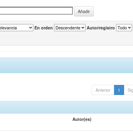
En orden
Autor/registro
Anterior
1
Si
Autor(es)