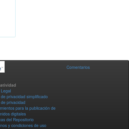
Comentarios
atividad
 Legal
 de privacidad simplificado
 de privacidad
mientos para la publicación de
nidos digitales
icas del Repositorio
nos y condiciones de uso