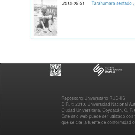
2012-09-21
Tarahumara sentado ,
Repositorio Universitario RUD-IIS
D.R. © 2010. Universidad Nacional A
Ciudad Universitaria, Coyoacán, C. P.
Este sitio web puede ser utilizado con 
que se cite la fuente de conformidad 