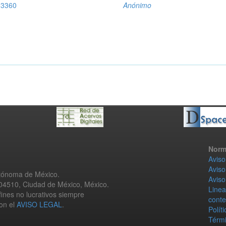
 3360
Anónimo
Norm
Aviso
Aviso
utónoma de México.
Aviso
 04510, Ciudad de México, México.
Linea
fines no lucrativos siempre
conte
con el
AVISO LEGAL
.
Polít
Térmi