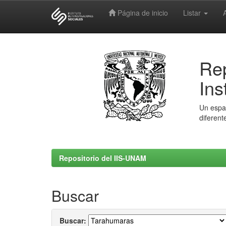
Página de inicio
Listar
Skip
navigation
Rep
Ins
Un espac
diferent
Repositorio del IIS-UNAM
Buscar
Buscar: