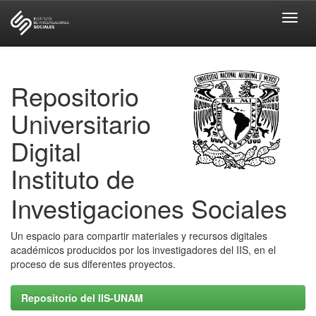
Skip
navigation
Repositorio
Universitario
Digital
Instituto de
Investigaciones Sociales
Un espacio para compartir materiales y recursos digitales
académicos producidos por los investigadores del IIS, en el
proceso de sus diferentes proyectos.
Repositorio del IIS-UNAM