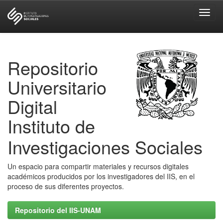
Skip
navigation
Repositorio
Universitario
Digital
Instituto de
Investigaciones Sociales
Un espacio para compartir materiales y recursos digitales
académicos producidos por los investigadores del IIS, en el
proceso de sus diferentes proyectos.
Repositorio del IIS-UNAM