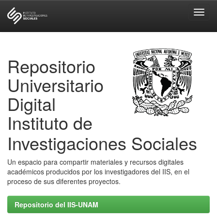
Skip
navigation
Repositorio
Universitario
Digital
Instituto de
Investigaciones Sociales
Un espacio para compartir materiales y recursos digitales
académicos producidos por los investigadores del IIS, en el
proceso de sus diferentes proyectos.
Repositorio del IIS-UNAM