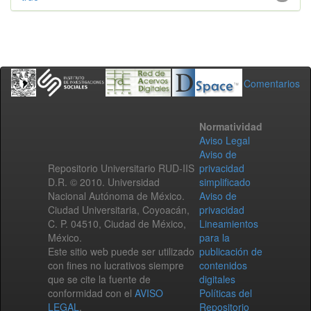
Comentarios
Normatividad
Aviso Legal
Aviso de
Repositorio Universitario RUD-IIS
privacidad
D.R. © 2010. Universidad
simplificado
Nacional Autónoma de México.
Aviso de
Ciudad Universitaria, Coyoacán,
privacidad
C. P. 04510, Ciudad de México,
Lineamientos
México.
para la
Este sitio web puede ser utilizado
publicación de
con fines no lucrativos siempre
contenidos
que se cite la fuente de
digitales
conformidad con el
AVISO
Políticas del
LEGAL
.
Repositorio