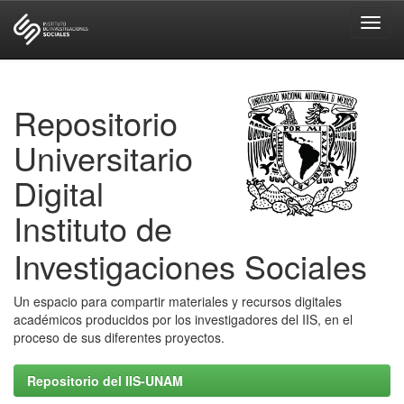
Skip
navigation
Repositorio
Universitario
Digital
Instituto de
Investigaciones Sociales
Un espacio para compartir materiales y recursos digitales
académicos producidos por los investigadores del IIS, en el
proceso de sus diferentes proyectos.
Repositorio del IIS-UNAM