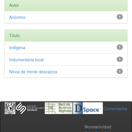
Autor
Anónimo
1
Título
Indigena
1
Indumentaria local
1
Ninos de frente descalzos
1
Comentarios
Normatividad