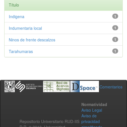
Título
Indigena
1
Indumentaria local
1
Ninos de frente descalzos
1
Tarahumaras
1
Comentarios
Normatividad
Aviso Legal
Aviso de
Repositorio Universitario RUD-IIS
privacidad