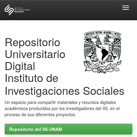
Skip
navigation
Repositorio
Universitario
Digital
Instituto de
Investigaciones Sociales
Un espacio para compartir materiales y recursos digitales
académicos producidos por los investigadores del IIS, en el
proceso de sus diferentes proyectos.
Repositorio del IIS-UNAM