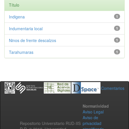
Título
Indigena
1
Indumentaria local
1
Ninos de frente descalzos
1
Tarahumaras
1
Comentarios
Normatividad
Aviso Legal
Aviso de
Repositorio Universitario RUD-IIS
privacidad