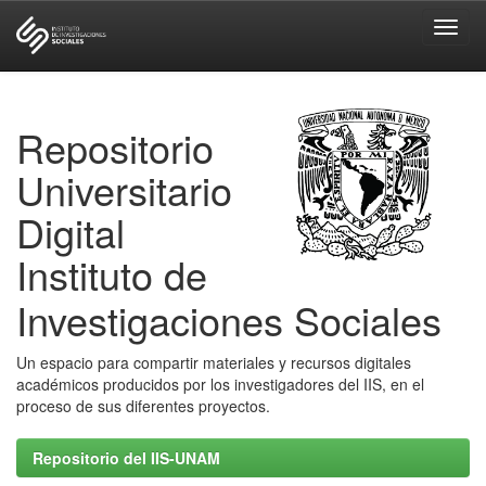
Skip
navigation
Repositorio
Universitario
Digital
Instituto de
Investigaciones Sociales
Un espacio para compartir materiales y recursos digitales
académicos producidos por los investigadores del IIS, en el
proceso de sus diferentes proyectos.
Repositorio del IIS-UNAM