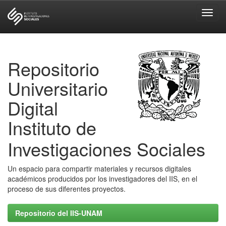
Skip
navigation
Repositorio
Universitario
Digital
Instituto de
Investigaciones Sociales
Un espacio para compartir materiales y recursos digitales
académicos producidos por los investigadores del IIS, en el
proceso de sus diferentes proyectos.
Repositorio del IIS-UNAM