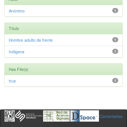
Anónimo
1
Título
Hombre adulto de frente
1
Indigena
1
Has File(s)
true
1
Comentarios