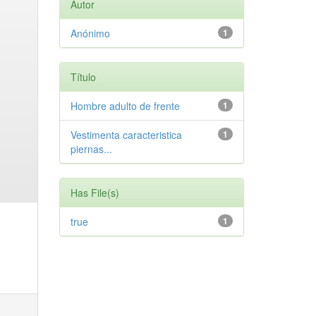
Autor
Anónimo
1
Título
Hombre adulto de frente
1
Vestimenta caracteristica
1
piernas...
Has File(s)
true
1