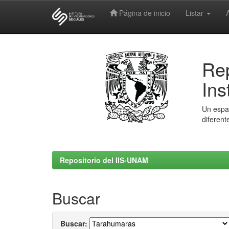
Página de inicio
Listar
Skip
navigation
Rep
Ins
Un espac
diferent
Repositorio del IIS-UNAM
Buscar
Buscar: