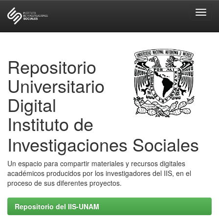
Skip
navigation
Repositorio
Universitario
Digital
Instituto de
Investigaciones Sociales
Un espacio para compartir materiales y recursos digitales
académicos producidos por los investigadores del IIS, en el
proceso de sus diferentes proyectos.
Repositorio del IIS-UNAM