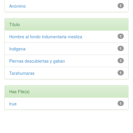
Anónimo
1
Título
Hombre al fondo indumentaria mestiza
1
Indigena
1
Piernas descubiertas y gaban
1
Tarahumaras
1
Has File(s)
true
1