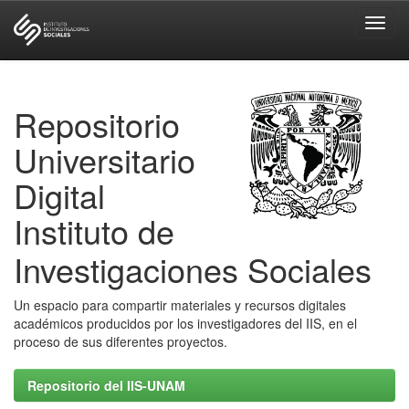
Skip
navigation
Repositorio
Universitario
Digital
Instituto de
Investigaciones Sociales
Un espacio para compartir materiales y recursos digitales
académicos producidos por los investigadores del IIS, en el
proceso de sus diferentes proyectos.
Repositorio del IIS-UNAM