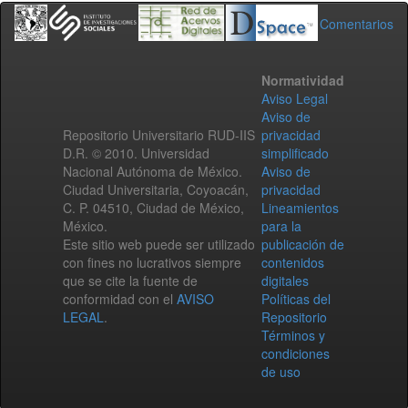
Comentarios
Normatividad
Aviso Legal
Aviso de
Repositorio Universitario RUD-IIS
privacidad
D.R. © 2010. Universidad
simplificado
Nacional Autónoma de México.
Aviso de
Ciudad Universitaria, Coyoacán,
privacidad
C. P. 04510, Ciudad de México,
Lineamientos
México.
para la
Este sitio web puede ser utilizado
publicación de
con fines no lucrativos siempre
contenidos
que se cite la fuente de
digitales
conformidad con el
AVISO
Políticas del
LEGAL
.
Repositorio
Términos y
condiciones
de uso