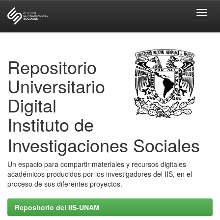
Skip
navigation
Repositorio
Universitario
Digital
Instituto de
Investigaciones Sociales
Un espacio para compartir materiales y recursos digitales
académicos producidos por los investigadores del IIS, en el
proceso de sus diferentes proyectos.
Repositorio del IIS-UNAM