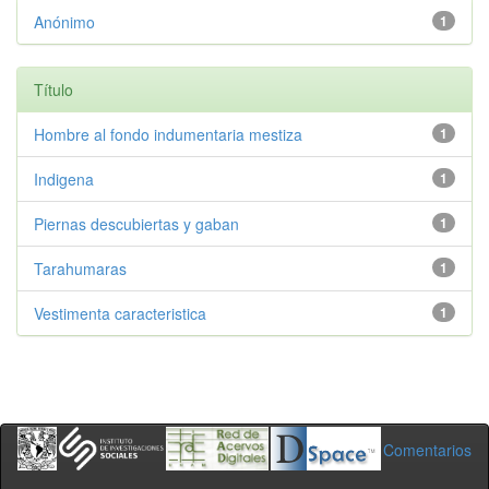
Anónimo
1
Título
Hombre al fondo indumentaria mestiza
1
Indigena
1
Piernas descubiertas y gaban
1
Tarahumaras
1
Vestimenta caracteristica
1
Comentarios