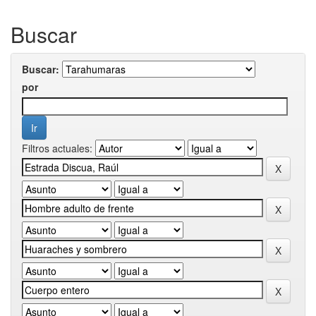
Buscar
Buscar:
por
Filtros actuales: