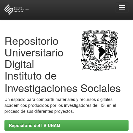
Skip
navigation
Repositorio
Universitario
Digital
Instituto de
Investigaciones Sociales
Un espacio para compartir materiales y recursos digitales
académicos producidos por los investigadores del IIS, en el
proceso de sus diferentes proyectos.
Repositorio del IIS-UNAM