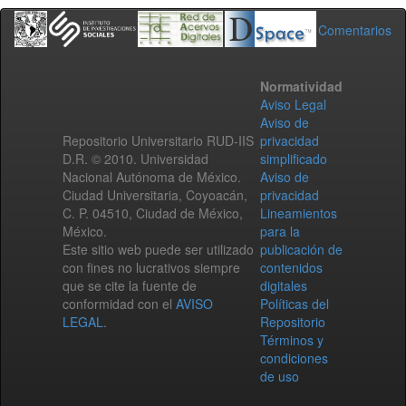
Comentarios
Normatividad
Aviso Legal
Aviso de
Repositorio Universitario RUD-IIS
privacidad
D.R. © 2010. Universidad
simplificado
Nacional Autónoma de México.
Aviso de
Ciudad Universitaria, Coyoacán,
privacidad
C. P. 04510, Ciudad de México,
Lineamientos
México.
para la
Este sitio web puede ser utilizado
publicación de
con fines no lucrativos siempre
contenidos
que se cite la fuente de
digitales
conformidad con el
AVISO
Políticas del
LEGAL
.
Repositorio
Términos y
condiciones
de uso