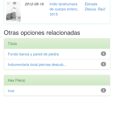
2012-09-16
Indio tarahumara
Estrada
de cuerpo entero,
Discua, Raúl
3315
Otras opciones relacionadas
Título
Fondo banca y pared de piedra
1
Indumentaria local piernas descub...
1
Has File(s)
true
1