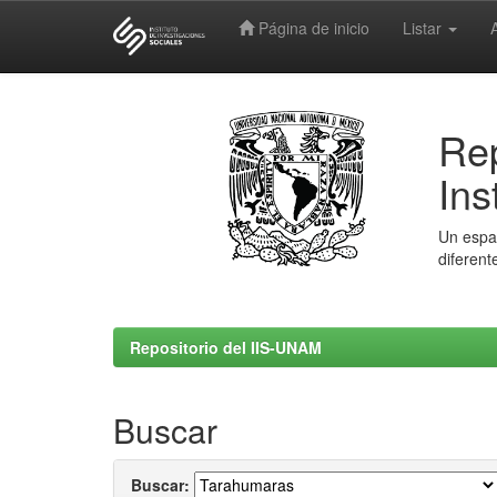
Página de inicio
Listar
Skip
navigation
Rep
Ins
Un espac
diferent
Repositorio del IIS-UNAM
Buscar
Buscar: