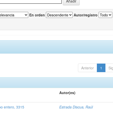
En orden
Autor/registro
Anterior
1
Si
Autor(es)
po entero, 3315
Estrada Discua, Raúl