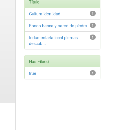
Título
Cultura identidad
1
Fondo banca y pared de piedra
1
Indumentaria local piernas
1
descub...
Has File(s)
true
1