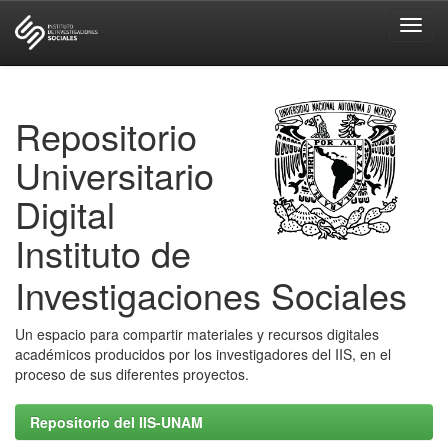
Skip
navigation
Repositorio
Universitario
Digital
Instituto de
Investigaciones Sociales
Un espacio para compartir materiales y recursos digitales
académicos producidos por los investigadores del IIS, en el
proceso de sus diferentes proyectos.
Repositorio del IIS-UNAM