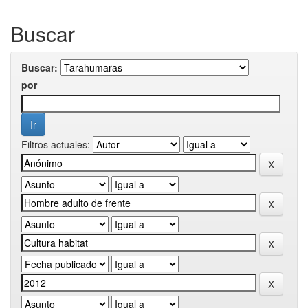
Buscar
Buscar:
por
Filtros actuales: