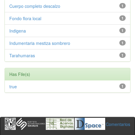
Cuerpo completo descalzo
1
Fondo flora local
1
Indigena
1
Indumentaria mestiza sombrero
1
Tarahumaras
1
Has File(s)
true
1
Comentarios