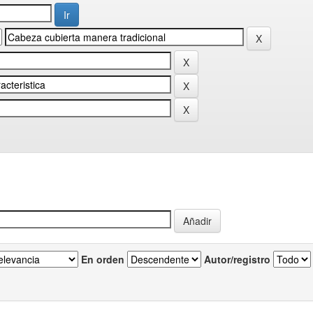
En orden
Autor/registro