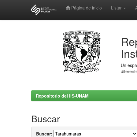
Página de inicio
Listar
Skip
navigation
Rep
Ins
Un espac
diferent
Repositorio del IIS-UNAM
Buscar
Buscar: