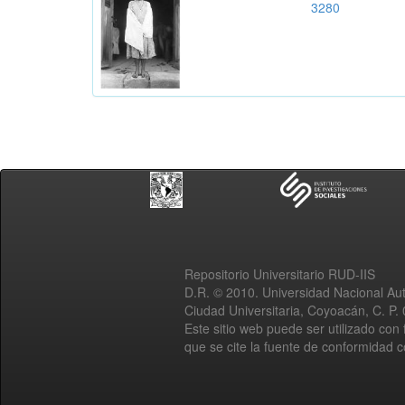
3280
Repositorio Universitario RUD-IIS
D.R. © 2010. Universidad Nacional A
Ciudad Universitaria, Coyoacán, C. P.
Este sitio web puede ser utilizado con 
que se cite la fuente de conformidad 