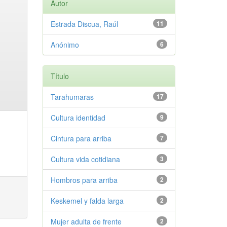
Autor
Estrada Discua, Raúl
11
Anónimo
6
Título
Tarahumaras
17
Cultura identidad
9
Cintura para arriba
7
Cultura vida cotidiana
3
Hombros para arriba
2
Keskemel y falda larga
2
Mujer adulta de frente
2