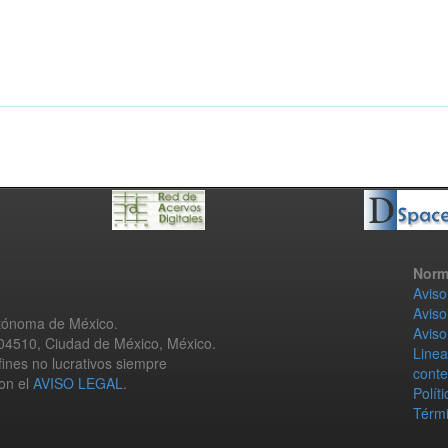
Norm
Aviso
Aviso
utónoma de México.
Aviso
 04510, Ciudad de México, México.
Linea
fines no lucrativos siempre
conte
con el
AVISO LEGAL
.
Polít
Térmi