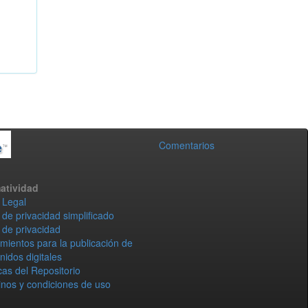
Comentarios
atividad
 Legal
 de privacidad simplificado
 de privacidad
mientos para la publicación de
nidos digitales
icas del Repositorio
nos y condiciones de uso