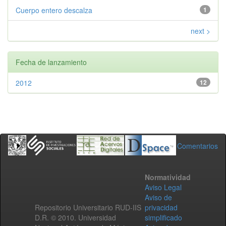
Cuerpo entero descalza
1
next >
Fecha de lanzamiento
2012
12
Comentarios
Normatividad
Aviso Legal
Aviso de
Repositorio Universitario RUD-IIS
privacidad
D.R. © 2010. Universidad
simplificado