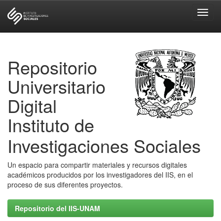
Skip
navigation
Repositorio
Universitario
Digital
Instituto de
Investigaciones Sociales
Un espacio para compartir materiales y recursos digitales
académicos producidos por los investigadores del IIS, en el
proceso de sus diferentes proyectos.
Repositorio del IIS-UNAM