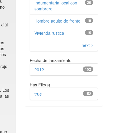
a,
Indumentaria local con
20
 no
sombrero
Hombre adulto de frente
19
i'úi
Vivienda rustica
15
 es
next >
los
asos
Fecha de lanzamiento
rojo
2012
152
Has File(s)
. Los
true
152
a las
tano.