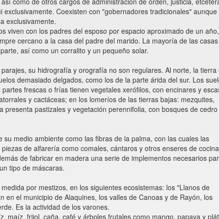
, así como de otros cargos de administración de orden, justicia, etcéter
i'úi exclusivamente. Coexisten con "gobernadores tradicionales" aunque
osa exclusivamente.
sados viven con los padres del esposo por espacio aproximado de un año,
pre cercano a la casa del padre del marido. La mayoría de las casas x
arte, así como un corralito y un pequeño solar.
arajes, su hidrografía y orografía no son regulares. Al norte, la tierra
suelos demasiado delgados, como los de la parte árida del sur. Los sue
s partes frescas o frías tienen vegetales xerófilos, con encinares y esc
orrales y cactáceas; en los lomeríos de las tierras bajas: mezquites,
 presenta pastizales y vegetación perennifolia, con bosques de cedro 
 su medio ambiente como las fibras de la palma, con las cuales las
 piezas de alfarería como comales, cántaros y otros enseres de cocina
demás de fabricar en madera una serie de implementos necesarios par
 un tipo de máscaras.
medida por mestizos, en los siguientes ecosistemas: los "Llanos de
 en el municipio de Alaquines, los valles de Canoas y de Rayón, los
rde. Es la actividad de los varones.
, maíz, frijol, caña, café y árboles frutales como mango, papaya y plá