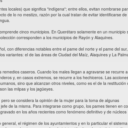
es
tes locales) que significa "indígena"; entre ellos, evitan nombrarse p
to de lo no mestizo, razón por la cual tratan de evitar identificarse de
engua.
i comprende cinco municipios. En Querétaro solamente en un municipio 
colección corresponden a los municipios de Rayón y Alaquines.
añol, con diferencias notables entre el pame del norte y el pame del sur,
dos variantes: el de las áreas de Ciudad del Maíz, Alaquines y La Palma
ros remedios caseros. Cuando los males llegan a agravarse se recurre a
nderos y, en casos extremos, se recurre a los hechiceros. Las accione
 humanos, sino que alcanzan otros niveles, como es el de la restitución 
son las milpas y los jagüeyes.
do pero se considera la opinión de la mujer para la toma de algunas
l jefe de la misma. Para integrarse como grupo, los pames tienen en co
agravado en los años recientes como fenómeno definitivo y de núcleos
lo general, el régimen de los ayuntamientos y en lo particular el sistema