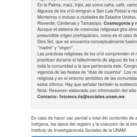
En la Palma, maíz, frijol, así como caña, café, camot
Algunos de los xi'úi emigran a San Luis Potosí a rea
Monterrey o incluso a ciudades de Estados Unidos.
Rioverde, Cárdenas y Tamasopo.
Cosmogonía y r
Aunque el sistema de creencias religiosas gira alre
presumible origen prehispánico, como es el caso de
Dios Sol, que se encuentra conceptualmente fusiona
''madre" y "virgen".
Las prácticas religiosas de los xi'úi comprenden el r
practican durante el fallecimiento de alguno de los
toda la comunidad a la que pertenecía éste. Congru
vigencia de las fiestas de "días de muertos". Los 
religiosa y en el entorno simbólico de las comunid
estos últimos. Hay que señalar también la existenc
Nota: Resumen elaborado con información del sitio
Contacto: fototeca.iis@sociales.unam.mx
En caso de hacer uso parcial o total del contenido de a
Indígena, los datos del registro y la colección de la et
Instituto de Investigaciones Sociales de la UNAM.