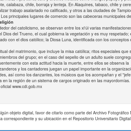
e, calabaza, chile, borraja y lenteja. En Alaquines, tabaco, chile y cere
lizar trabajo asalariado no calificado, y otros a las ciudades de Tampic
 Los principales lugares de comercio son las cabeceras municipales d
eligión
dedor del catolicismo, se observan entre los xi'úi varias manifestacione
l Dios del Trueno, el cual gobierna la vegetación y es muy respetado; 
do con el dios católico; la Diosa Luna, identificada con los conceptos
itual del matrimonio, que incluye la misa católica; ritos especiales que 
 miembros del grupo; en el caso del sepelio de un adulto suele congreg
entemente con esta actitud hacia la muerte, entre ellos se observa la
rezanderos y los cantadores juegan un papel importante en la organizac
ades, así como los danzantes, los músicos que los acompañan y el "jefe
ia en la región de un sistema de cargos originado en las mayordomías.
 oficial www.cdi.gob.mx
lgún objeto digital, favor de citarlo como parte del Archivo Fotográfico
nia correspondiente y su ubicación en el Repositorio Universitario Digita