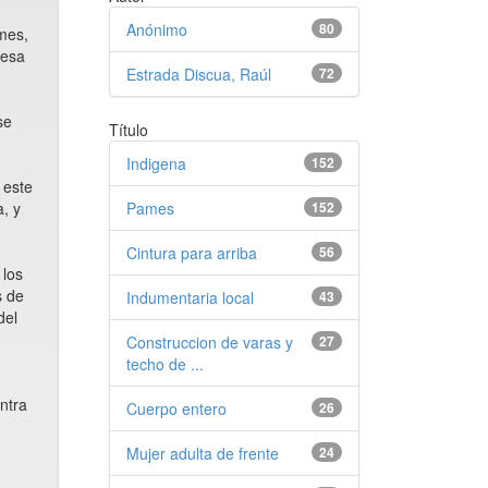
Anónimo
80
ames,
 esa
Estrada Discua, Raúl
72
se
Título
Indigena
152
 este
Pames
152
, y
Cintura para arriba
56
 los
s de
Indumentaria local
43
del
Construccion de varas y
27
techo de ...
ntra
Cuerpo entero
26
Mujer adulta de frente
24