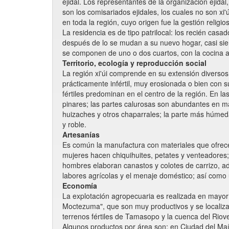
ejidal. Los representantes de la organización ejidal
son los comisariados ejidales, los cuales no son x
en toda la región, cuyo origen fue la gestión religi
La residencia es de tipo patrilocal: los recién ca
después de lo se mudan a su nuevo hogar, casi siem
se componen de uno o dos cuartos, con la cocina ap
Territorio, ecología y reproducción social
La región xi'úi comprende en su extensión diversos p
prácticamente infértil, muy erosionada o bien con 
fértiles predominan en el centro de la región. En la
pinares; las partes calurosas son abundantes en mat
huizaches y otros chaparrales; la parte más húmeda
y roble.
Artesanías
Es común la manufactura con materiales que ofrece
mujeres hacen chiquihuites, petates y venteadores;
hombres elaboran canastos y colotes de carrizo, a
labores agrícolas y el menaje doméstico; así como
Economía
La explotación agropecuaria es realizada en mayor 
Moctezuma", que son muy productivos y se localizan
terrenos fértiles de Tamasopo y la cuenca del Riove
Algunos productos por área son: en Ciudad del Maíz