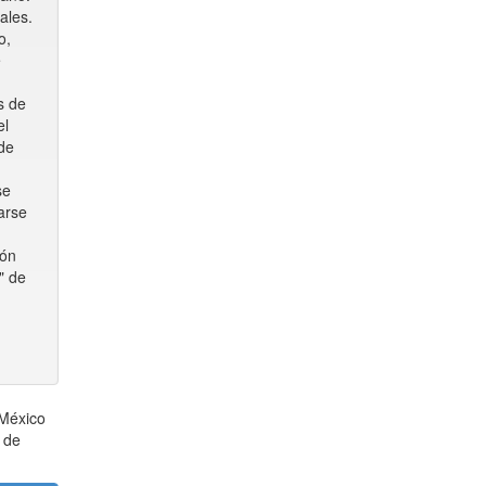
ales.
o,
e
s de
el
 de
se
arse
ión
" de
 México
l de