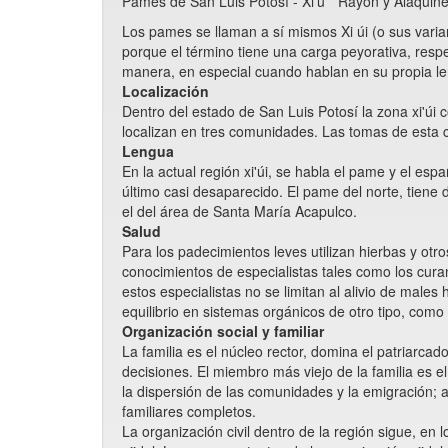
Pames de San Luis Potosí - Xi'ú * Rayón y Alaquin
Los pames se llaman a sí mismos Xi úi (o sus varian
porque el término tiene una carga peyorativa, respec
manera, en especial cuando hablan en su propia l
Localización
Dentro del estado de San Luis Potosí la zona xi'ú
localizan en tres comunidades. Las tomas de esta 
Lengua
En la actual región xi'úi, se habla el pame y el esp
último casi desaparecido. El pame del norte, tiene 
el del área de Santa María Acapulco.
Salud
Para los padecimientos leves utilizan hierbas y ot
conocimientos de especialistas tales como los cura
estos especialistas no se limitan al alivio de males
equilibrio en sistemas orgánicos de otro tipo, como 
Organización social y familiar
La familia es el núcleo rector, domina el patriarca
decisiones. El miembro más viejo de la familia es e
la dispersión de las comunidades y la emigración; 
familiares completos.
La organización civil dentro de la región sigue, en 