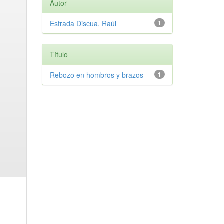
Autor
Estrada Discua, Raúl
1
Título
Rebozo en hombros y brazos
1