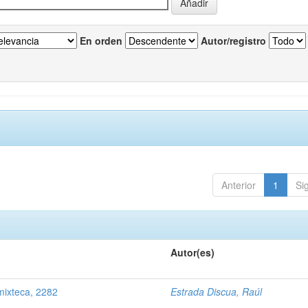
En orden
Autor/registro
Anterior
1
Si
Autor(es)
mixteca, 2282
Estrada Discua, Raúl