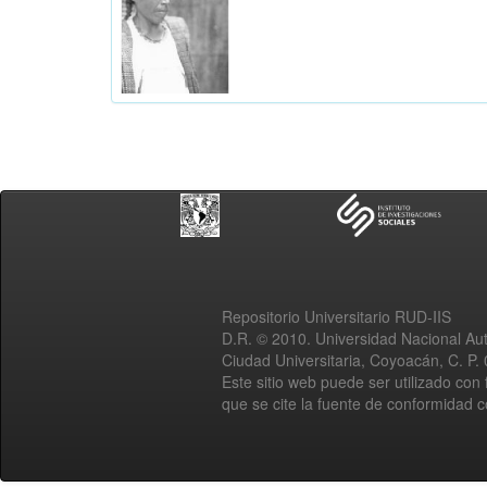
Repositorio Universitario RUD-IIS
D.R. © 2010. Universidad Nacional A
Ciudad Universitaria, Coyoacán, C. P.
Este sitio web puede ser utilizado con 
que se cite la fuente de conformidad 