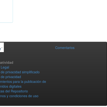
Comentarios
atividad
 Legal
 de privacidad simplificado
 de privacidad
mientos para la publicación de
nidos digitales
icas del Repositorio
nos y condiciones de uso