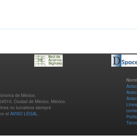
Norm
Aviso
Aviso
utónoma de México.
Aviso
 04510, Ciudad de México, México.
Linea
fines no lucrativos siempre
conte
con el
AVISO LEGAL
.
Polít
Térmi