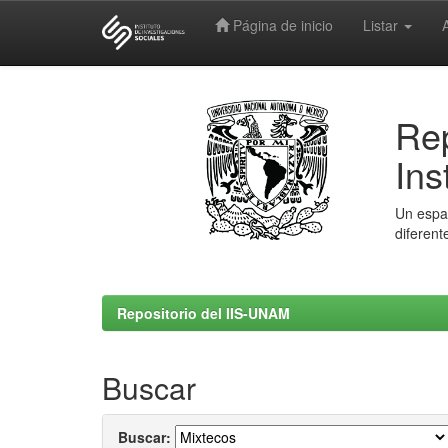
Página de inicio
Listar
Skip
navigation
Rep
Ins
Un espac
diferent
Repositorio del IIS-UNAM
Buscar
Buscar: