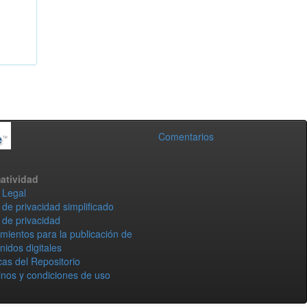
Comentarios
atividad
 Legal
 de privacidad simplificado
 de privacidad
mientos para la publicación de
nidos digitales
icas del Repositorio
nos y condiciones de uso