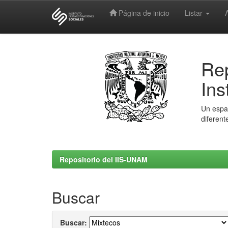
Página de inicio
Listar
Skip
navigation
Rep
Ins
Un espac
diferent
Repositorio del IIS-UNAM
Buscar
Buscar: