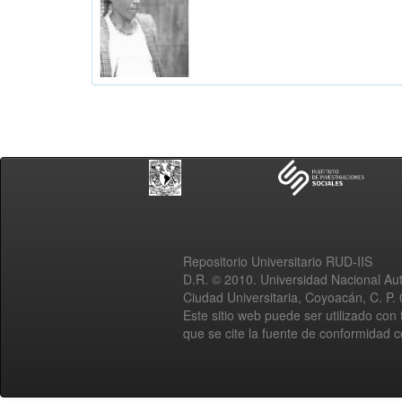
Repositorio Universitario RUD-IIS
D.R. © 2010. Universidad Nacional A
Ciudad Universitaria, Coyoacán, C. P.
Este sitio web puede ser utilizado con 
que se cite la fuente de conformidad 