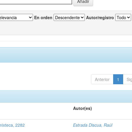
En orden
Autor/registro
Anterior
1
Si
Autor(es)
mixteca, 2282
Estrada Discua, Raúl