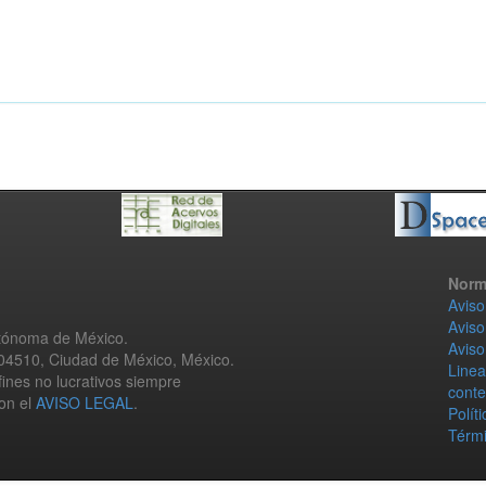
Norm
Aviso
Aviso
utónoma de México.
Aviso
 04510, Ciudad de México, México.
Linea
fines no lucrativos siempre
conte
con el
AVISO LEGAL
.
Polít
Térmi