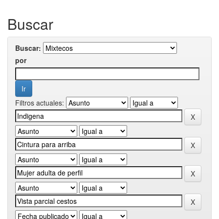
Buscar
Buscar:
por
Filtros actuales: