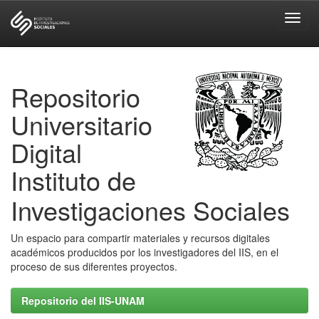
Skip
navigation
Repositorio
Universitario
Digital
Instituto de
Investigaciones Sociales
Un espacio para compartir materiales y recursos digitales
académicos producidos por los investigadores del IIS, en el
proceso de sus diferentes proyectos.
Repositorio del IIS-UNAM