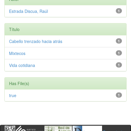
Estrada Discua, Raúl
1
Título
Cabello trenzado hacia atrás
1
Mixtecos
1
Vida cotidiana
1
Has File(s)
true
1